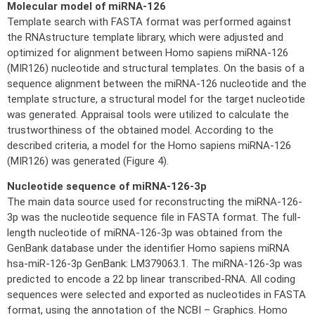
Molecular model of miRNA-126
Template search with FASTA format was performed against
the RNAstructure template library, which were adjusted and
optimized for alignment between Homo sapiens miRNA-126
(MIR126) nucleotide and structural templates. On the basis of a
sequence alignment between the miRNA-126 nucleotide and the
template structure, a structural model for the target nucleotide
was generated. Appraisal tools were utilized to calculate the
trustworthiness of the obtained model. According to the
described criteria, a model for the Homo sapiens miRNA-126
(MIR126) was generated (Figure 4).
Nucleotide sequence of miRNA-126-3p
The main data source used for reconstructing the miRNA-126-
3p was the nucleotide sequence file in FASTA format. The full-
length nucleotide of miRNA-126-3p was obtained from the
GenBank database under the identifier Homo sapiens miRNA
hsa-miR-126-3p GenBank: LM379063.1. The miRNA-126-3p was
predicted to encode a 22 bp linear transcribed-RNA. All coding
sequences were selected and exported as nucleotides in FASTA
format, using the annotation of the NCBI – Graphics. Homo