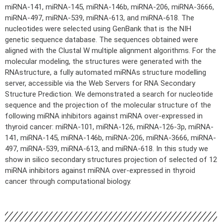
miRNA-141, miRNA-145, miRNA-146b, miRNA-206, miRNA-3666,
miRNA-497, miRNA-539, miRNA-613, and miRNA-618. The
nucleotides were selected using GenBank that is the NIH
genetic sequence database. The sequences obtained were
aligned with the Clustal W multiple alignment algorithms. For the
molecular modeling, the structures were generated with the
RNAstructure, a fully automated miRNAs structure modelling
server, accessible via the Web Servers for RNA Secondary
Structure Prediction. We demonstrated a search for nucleotide
sequence and the projection of the molecular structure of the
following miRNA inhibitors against miRNA over-expressed in
thyroid cancer: miRNA-101, miRNA-126, miRNA-126-3p, miRNA-
141, miRNA-145, miRNA-146b, miRNA-206, miRNA-3666, miRNA-
497, miRNA-539, miRNA-613, and miRNA-618. In this study we
show in silico secondary structures projection of selected of 12
miRNA inhibitors against miRNA over-expressed in thyroid
cancer through computational biology.