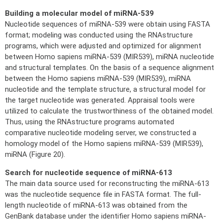
Building a molecular model of miRNA-539
Nucleotide sequences of miRNA-539 were obtain using FASTA
format; modeling was conducted using the RNAstructure
programs, which were adjusted and optimized for alignment
between Homo sapiens miRNA-539 (MIR539), miRNA nucleotide
and structural templates. On the basis of a sequence alignment
between the Homo sapiens miRNA-539 (MIR539), miRNA
nucleotide and the template structure, a structural model for
the target nucleotide was generated. Appraisal tools were
utilized to calculate the trustworthiness of the obtained model.
Thus, using the RNAstructure programs automated
comparative nucleotide modeling server, we constructed a
homology model of the Homo sapiens miRNA-539 (MIR539),
miRNA (Figure 20).
Search for nucleotide sequence of miRNA-613
The main data source used for reconstructing the miRNA-613
was the nucleotide sequence file in FASTA format. The full-
length nucleotide of miRNA-613 was obtained from the
GenBank database under the identifier Homo sapiens miRNA-