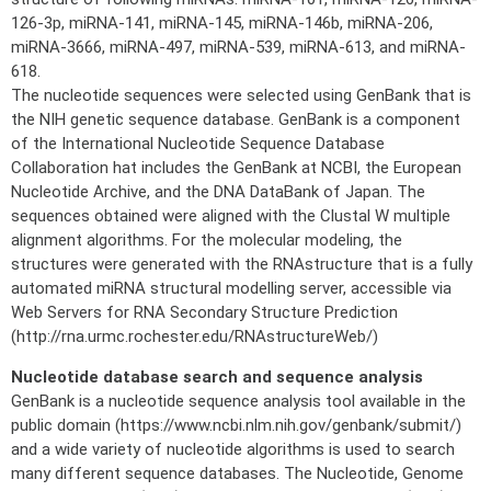
126-3p, miRNA-141, miRNA-145, miRNA-146b, miRNA-206,
miRNA-3666, miRNA-497, miRNA-539, miRNA-613, and miRNA-
618.
The nucleotide sequences were selected using GenBank that is
the NIH genetic sequence database. GenBank is a component
of the International Nucleotide Sequence Database
Collaboration hat includes the GenBank at NCBI, the European
Nucleotide Archive, and the DNA DataBank of Japan. The
sequences obtained were aligned with the Clustal W multiple
alignment algorithms. For the molecular modeling, the
structures were generated with the RNAstructure that is a fully
automated miRNA structural modelling server, accessible via
Web Servers for RNA Secondary Structure Prediction
(http://rna.urmc.rochester.edu/RNAstructureWeb/)
Nucleotide database search and sequence analysis
GenBank is a nucleotide sequence analysis tool available in the
public domain (https://www.ncbi.nlm.nih.gov/genbank/submit/)
and a wide variety of nucleotide algorithms is used to search
many different sequence databases. The Nucleotide, Genome