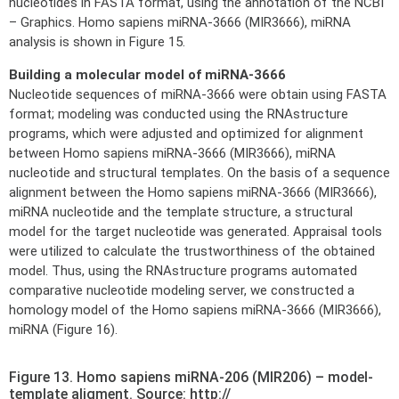
nucleotides in FASTA format, using the annotation of the NCBI
– Graphics. Homo sapiens miRNA-3666 (MIR3666), miRNA
analysis is shown in Figure 15.
Building a molecular model of miRNA-3666
Nucleotide sequences of miRNA-3666 were obtain using FASTA
format; modeling was conducted using the RNAstructure
programs, which were adjusted and optimized for alignment
between Homo sapiens miRNA-3666 (MIR3666), miRNA
nucleotide and structural templates. On the basis of a sequence
alignment between the Homo sapiens miRNA-3666 (MIR3666),
miRNA nucleotide and the template structure, a structural
model for the target nucleotide was generated. Appraisal tools
were utilized to calculate the trustworthiness of the obtained
model. Thus, using the RNAstructure programs automated
comparative nucleotide modeling server, we constructed a
homology model of the Homo sapiens miRNA-3666 (MIR3666),
miRNA (Figure 16).
Figure 13. Homo sapiens miRNA-206 (MIR206) – model-
template aligment. Source: http://