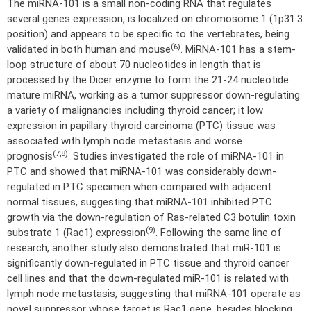
The miRNA-101 is a small non-coding RNA that regulates
several genes expression, is localized on chromosome 1 (1p31.3
position) and appears to be specific to the vertebrates, being
(6)
validated in both human and mouse
. MiRNA-101 has a stem-
loop structure of about 70 nucleotides in length that is
processed by the Dicer enzyme to form the 21-24 nucleotide
mature miRNA, working as a tumor suppressor down-regulating
a variety of malignancies including thyroid cancer; it low
expression in papillary thyroid carcinoma (PTC) tissue was
associated with lymph node metastasis and worse
(7,8)
prognosis
. Studies investigated the role of miRNA-101 in
PTC and showed that miRNA-101 was considerably down-
regulated in PTC specimen when compared with adjacent
normal tissues, suggesting that miRNA-101 inhibited PTC
growth via the down-regulation of Ras-related C3 botulin toxin
(9)
substrate 1 (Rac1) expression
. Following the same line of
research, another study also demonstrated that miR-101 is
significantly down-regulated in PTC tissue and thyroid cancer
cell lines and that the down-regulated miR-101 is related with
lymph node metastasis, suggesting that miRNA-101 operate as
novel suppressor whose target is Rac1 gene, besides blocking