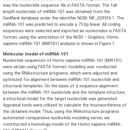
was the nucleotide sequence file in FASTA format. The full-
length nucleotide of miRNA-101 was obtained from the
GenBank database under the identifier NCBI: NR_029516.1. The
miRNA-101 was predicted to encode a 75 bp linear. All coding
sequences were selected and exported as nucleotides in FASTA
format, using the annotation of the NCBI – Graphics. Homo
sapiens miRNA-101 (MIR101) analysis is shown in Figure 1.
Molecular model of miRNA-101
Nucleotide sequences of Homo sapiens miRNA-101 (MIR101)
were obtain using FASTA format; modeling was conducted
using the RNAstructure programs, which were adjusted and
optimized for alignment between miRNA-101 nucleotide and
structural templates. On the basis of a sequence alignment
between the miRNA-101 nucleotide and the template structure,
a structural model for the target nucleotide was generated.
Appraisal tools were utilized to calculate the trustworthiness of
the obtained model. Thus, using the RNAstructure programs
automated comparative nucleotide modeling server, we
constructed a homology model of the Homo sapiens miRNA-