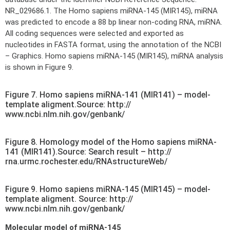
NR_029686.1. The Homo sapiens miRNA-145 (MIR145), miRNA
was predicted to encode a 88 bp linear non-coding RNA, miRNA.
All coding sequences were selected and exported as
nucleotides in FASTA format, using the annotation of the NCBI
– Graphics. Homo sapiens miRNA-145 (MIR145), miRNA analysis
is shown in Figure 9.
Figure 7. Homo sapiens miRNA-141 (MIR141) – model-
template aligment.Source: http://
www.ncbi.nlm.nih.gov/genbank/
Figure 8. Homology model of the Homo sapiens miRNA-
141 (MIR141).Source: Search result – http://
rna.urmc.rochester.edu/RNAstructureWeb/
Figure 9. Homo sapiens miRNA-145 (MIR145) – model-
template aligment. Source: http://
www.ncbi.nlm.nih.gov/genbank/
Molecular model of miRNA-145