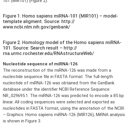
101 (MIR101) (Figure 2).
Figure 1. Homo sapiens miRNA-101 (MIR101) – model-
template aligment. Source: http://
www.ncbi.nlm.nih.gov/genbank/
Figure 2. Homology model of the Homo sapiens miRNA-
101. Source: Search result – http://
rna.urmc.rochester.edu/RNAstructureWeb/
Nucleotide sequence of miRNA-126
The reconstruction of the miRNA-126 was made from a
nucleotide sequence file in FASTA format. The full-length
nucleotide of miRNA-126 was obtained from the GenBank
database under the identifier NCBI Reference Sequence:
NR_029695.1. The miRNA-126 was predicted to encode a 85 bp
linear. All coding sequences were selected and exported as
nucleotides in FASTA format, using the annotation of the NCBI
– Graphics. Homo sapiens miRNA-126 (MIR126), MiRNA analysis
is shown in Figure 3.