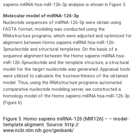
sapiens miRNA hsa-miR-126-3p analysis is shown in Figure 5.
Molecular model of miRNA-126-3p
Nucleotide sequences of miRNA-126-3p were obtain using
FASTA format; modeling was conducted using the
RNAstructure programs, which were adjusted and optimized for
alignment between Homo sapiens miRNA hsa-miR-126-
3pnucleotide and structural templates. On the basis of a
sequence alignment between the Homo sapiens miRNA hsa-
miR-126-3pnucleotide and the template structure, a structural
model for the target nucleotide was generated. Appraisal tools
were utilized to calculate the trustworthiness of the obtained
model. Thus, using the RNAstructure programs automated
comparative nucleotide modeling server, we constructed a
homology model of the Homo sapiens miRNA hsa-miR-126-3p
(Figure 6).
Figure 3. Homo sapiens miRNA-126 (MIR126) – – model-
template aligment. Source: http://
www.ncbi.nlm.nih.gov/genbank/