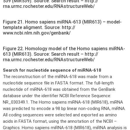
539 (MIR539). Source: Search result – http://
rna.urmc.rochester.edu/RNAstructureWeb/
Figure 21. Homo sapiens miRNA-613 (MIR613) – model-
template aligment. Source: http://
www.ncbi.nlm.nih.gov/genbank/
Figure 22. Homology model of the Homo sapiens miRNA-
613 (MIR613). Source: Search result – http://
rna.urmc.rochester.edu/RNAstructureWeb/
Search for nucleotide sequence of miRNA-618
The reconstruction of the miRNA-618 was made from a
nucleotide sequence file in FASTA format. The full-length
nucleotide of miRNA-618 was obtained from the GenBank
database under the identifier NCBI Reference Sequence:
NR_030349.1. The Homo sapiens miRNA-618 (MIR618), miRNA
was predicted to encode a 98 bp linear non-coding RNA, miRNA.
All coding sequences were selected and exported as amino
acids in FASTA format, using the annotation of the NCBI –
Graphics. Homo sapiens miRNA-618 (MIR618), miRNA analysis is