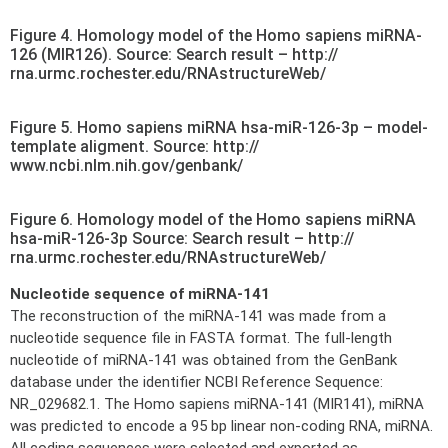
Figure 4. Homology model of the Homo sapiens miRNA-
126 (MIR126). Source: Search result – http://
rna.urmc.rochester.edu/RNAstructureWeb/
Figure 5. Homo sapiens miRNA hsa-miR-126-3p – model-
template aligment. Source: http://
www.ncbi.nlm.nih.gov/genbank/
Figure 6. Homology model of the Homo sapiens miRNA
hsa-miR-126-3p Source: Search result – http://
rna.urmc.rochester.edu/RNAstructureWeb/
Nucleotide sequence of miRNA-141
The reconstruction of the miRNA-141 was made from a
nucleotide sequence file in FASTA format. The full-length
nucleotide of miRNA-141 was obtained from the GenBank
database under the identifier NCBI Reference Sequence:
NR_029682.1. The Homo sapiens miRNA-141 (MIR141), miRNA
was predicted to encode a 95 bp linear non-coding RNA, miRNA.