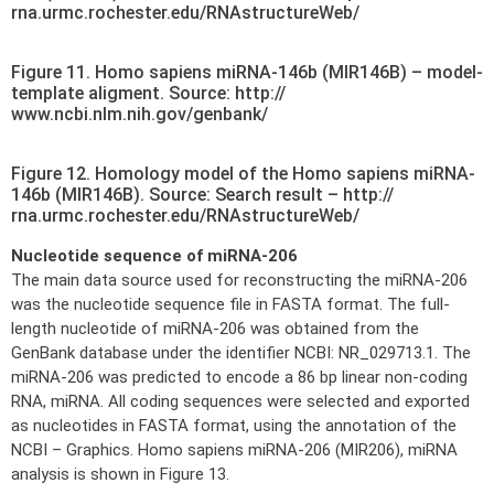
rna.urmc.rochester.edu/RNAstructureWeb/
Figure 11. Homo sapiens miRNA-146b (MIR146B) – model-
template aligment. Source: http://
www.ncbi.nlm.nih.gov/genbank/
Figure 12. Homology model of the Homo sapiens miRNA-
146b (MIR146B). Source: Search result – http://
rna.urmc.rochester.edu/RNAstructureWeb/
Nucleotide sequence of miRNA-206
The main data source used for reconstructing the miRNA-206
was the nucleotide sequence file in FASTA format. The full-
length nucleotide of miRNA-206 was obtained from the
GenBank database under the identifier NCBI: NR_029713.1. The
miRNA-206 was predicted to encode a 86 bp linear non-coding
RNA, miRNA. All coding sequences were selected and exported
as nucleotides in FASTA format, using the annotation of the
NCBI – Graphics. Homo sapiens miRNA-206 (MIR206), miRNA
analysis is shown in Figure 13.