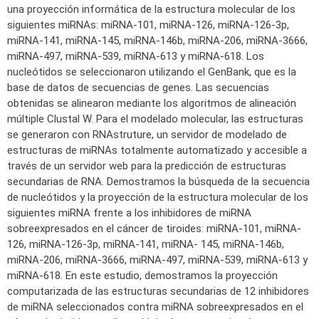
una proyección informática de la estructura molecular de los
siguientes miRNAs: miRNA-101, miRNA-126, miRNA-126-3p,
miRNA-141, miRNA-145, miRNA-146b, miRNA-206, miRNA-3666,
miRNA-497, miRNA-539, miRNA-613 y miRNA-618. Los
nucleótidos se seleccionaron utilizando el GenBank, que es la
base de datos de secuencias de genes. Las secuencias
obtenidas se alinearon mediante los algoritmos de alineación
múltiple Clustal W. Para el modelado molecular, las estructuras
se generaron con RNAstruture, un servidor de modelado de
estructuras de miRNAs totalmente automatizado y accesible a
través de un servidor web para la predicción de estructuras
secundarias de RNA. Demostramos la búsqueda de la secuencia
de nucleótidos y la proyección de la estructura molecular de los
siguientes miRNA frente a los inhibidores de miRNA
sobreexpresados en el cáncer de tiroides: miRNA-101, miRNA-
126, miRNA-126-3p, miRNA-141, miRNA- 145, miRNA-146b,
miRNA-206, miRNA-3666, miRNA-497, miRNA-539, miRNA-613 y
miRNA-618. En este estudio, demostramos la proyección
computarizada de las estructuras secundarias de 12 inhibidores
de miRNA seleccionados contra miRNA sobreexpresados en el