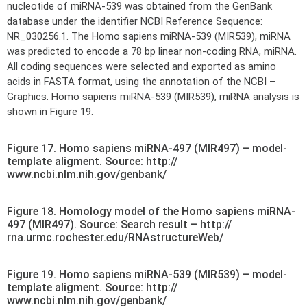
nucleotide of miRNA-539 was obtained from the GenBank
database under the identifier NCBI Reference Sequence:
NR_030256.1. The Homo sapiens miRNA-539 (MIR539), miRNA
was predicted to encode a 78 bp linear non-coding RNA, miRNA.
All coding sequences were selected and exported as amino
acids in FASTA format, using the annotation of the NCBI –
Graphics. Homo sapiens miRNA-539 (MIR539), miRNA analysis is
shown in Figure 19.
Figure 17. Homo sapiens miRNA-497 (MIR497) – model-
template aligment. Source: http://
www.ncbi.nlm.nih.gov/genbank/
Figure 18. Homology model of the Homo sapiens miRNA-
497 (MIR497). Source: Search result – http://
rna.urmc.rochester.edu/RNAstructureWeb/
Figure 19. Homo sapiens miRNA-539 (MIR539) – model-
template aligment. Source: http://
www.ncbi.nlm.nih.gov/genbank/