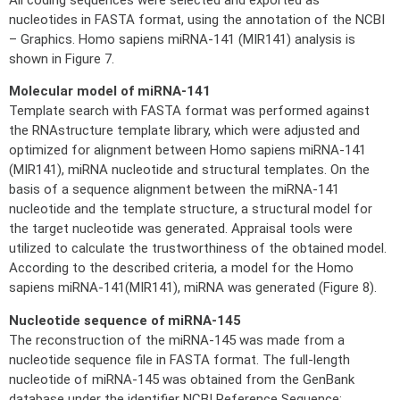
All coding sequences were selected and exported as
nucleotides in FASTA format, using the annotation of the NCBI
– Graphics. Homo sapiens miRNA-141 (MIR141) analysis is
shown in Figure 7.
Molecular model of miRNA-141
Template search with FASTA format was performed against
the RNAstructure template library, which were adjusted and
optimized for alignment between Homo sapiens miRNA-141
(MIR141), miRNA nucleotide and structural templates. On the
basis of a sequence alignment between the miRNA-141
nucleotide and the template structure, a structural model for
the target nucleotide was generated. Appraisal tools were
utilized to calculate the trustworthiness of the obtained model.
According to the described criteria, a model for the Homo
sapiens miRNA-141(MIR141), miRNA was generated (Figure 8).
Nucleotide sequence of miRNA-145
The reconstruction of the miRNA-145 was made from a
nucleotide sequence file in FASTA format. The full-length
nucleotide of miRNA-145 was obtained from the GenBank
database under the identifier NCBI Reference Sequence: