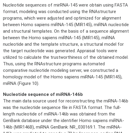
Nucleotide sequences of mirRNA-145 were obtain using FASTA
format; modeling was conducted using the RNAstructure
programs, which were adjusted and optimized for alignment
between Homo sapiens miRNA-145 (MIR145), miRNA nucleotide
and structural templates. On the basis of a sequence alignment
between the Homo sapiens miRNA-145 (MIR145), miRNA
nucleotide and the template structure, a structural model for
the target nucleotide was generated. Appraisal tools were
utilized to calculate the trustworthiness of the obtained model.
Thus, using the RNAstructure programs automated
comparative nucleotide modeling server, we constructed a
homology model of the Homo sapiens miRNA-145 (MIR145),
miRNA (Figure 10).
Nucleotide sequence of miRNA-146b
The main data source used for reconstructing the miRNA-146b
was the nucleotide sequence file in FASTA format. The full-
length nucleotide of miRNA-146b was obtained from the
GenBank database under the identifier Homo sapiens miRNA-
146b (MIR146B), miRNA GenBank: NR_030169.1. The miRNA-