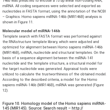
146b was predicted to encode a 73 bp linear non-coding RNA,
miRNA. All coding sequences were selected and exported as
nucleotides in FASTA format, using the annotation of the NCBI
– Graphics. Homo sapiens miRNA-146b (MIR146B) analysis is
shown in Figure 11.
Molecular model of miRNA-146b
Template search with FASTA format was performed against
the RNAstructure template library, which were adjusted and
optimized for alignment between Homo sapiens miRNA-146b
(MIR146B), miRNA, nucleotide and structural templates. On the
basis of a sequence alignment between the miRNA-141
nucleotide and the template structure, a structural model for
the target nucleotide was generated. Appraisal tools were
utilized to calculate the trustworthiness of the obtained model.
According to the described criteria, a model for the Homo
sapiens miRNA-146b (MIR146B), miRNA was generated (Figure
12).
Figure 10. Homology model of the Homo sapiens miRNA-
145 (MIR145). Source: Search result – http://