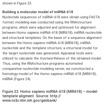
shown in Figure 23.
Building a molecular model of miRNA-618
Nucleotide sequences of miRNA-618 were obtain using FASTA
format; modeling was conducted using the RNAstructure
programs, which were adjusted and optimized for alignment
between Homo sapiens miRNA-618 (MIR618), miRNA nucleotide
and structural templates. On the basis of a sequence alignment
between the Homo sapiens miRNA-618 (MIR618), miRNA
nucleotide and the template structure, a structural model for
the target nucleotide was generated. Appraisal tools were
utilized to calculate the trustworthiness of the obtained model.
Thus, using the RNAstructure programs automated
comparative nucleotide modeling server, we constructed a
homology model of the Homo sapiens miRNA-618 (MIR618),
miRNA (Figure 24).
Figure 23. Homo sapiens miRNA-618 (MIR618) – model-
template aligment. Source: http://
www.ncbi.nlm.nih.gov/genbank/