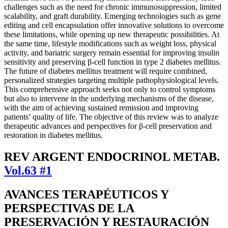
challenges such as the need for chronic immunosuppression, limited
scalability, and graft durability. Emerging technologies such as gene
editing and cell encapsulation offer innovative solutions to overcome
these limitations, while opening up new therapeutic possibilities. At
the same time, lifestyle modifications such as weight loss, physical
activity, and bariatric surgery remain essential for improving insulin
sensitivity and preserving β-cell function in type 2 diabetes mellitus.
The future of diabetes mellitus treatment will require combined,
personalized strategies targeting multiple pathophysiological levels.
This comprehensive approach seeks not only to control symptoms
but also to intervene in the underlying mechanisms of the disease,
with the aim of achieving sustained remission and improving
patients’ quality of life. The objective of this review was to analyze
therapeutic advances and perspectives for β-cell preservation and
restoration in diabetes mellitus.
REV ARGENT ENDOCRINOL METAB.
Vol.63 #1
AVANCES TERAPÉUTICOS Y
PERSPECTIVAS DE LA
PRESERVACIÓN Y RESTAURACIÓN