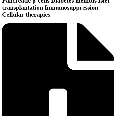
Pancreatic β-cells Diabetes mellitus Islet
transplantation Immunosuppression
Cellular therapies