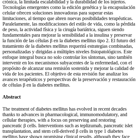
crónica, la limitada escalabilidad y la durabilidad de los injertos.
Tecnologías emergentes como la edición genética y la encapsulación
celular ofrecen soluciones innovadoras para superar estas
limitaciones, al tiempo que abren nuevas posibilidades terapéuticas.
Paralelamente, las modificaciones del estilo de vida, como la pérdida
de peso, la actividad física y la cirugía bariátrica, siguen siendo
fundamentales para mejorar la sensibilidad a la insulina y preservar
la función de las células β en la diabetes mellitus tipo 2. El futuro del
tratamiento de la diabetes mellitus requerirá estrategias combinadas,
personalizadas y dirigidas a múltiples niveles fisiopatológicos. Este
enfoque integral busca no solo controlar los síntomas, sino también
intervenir en los mecanismos subyacentes de la enfermedad, con el
propósito de alcanzar una remisión sostenida y mejorar la calidad de
vida de los pacientes. El objetivo de esta revisión fue analizar los
avances terapéuticos y perspectivas de la preservación y restauración
de células β en la diabetes mellitus.
Abstract
The treatment of diabetes mellitus has evolved in recent decades
thanks to advances in pharmacological, immunomodulatory, and
cellular therapies, with a focus on preserving and restoring
pancreatic β cells. Interventions such as teplizumab, pancreatic islet
transplantation, and stem cell-derived β cells in type 1 diabetes
mellitus have shown promising clinical results, although they face